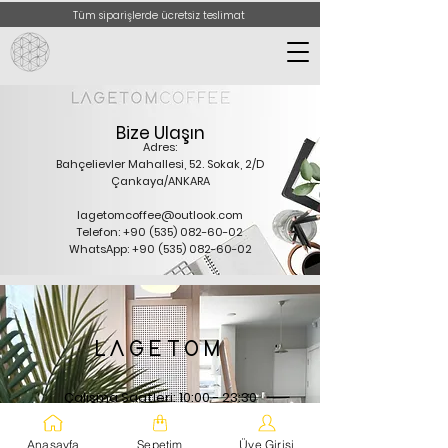
Tüm siparişlerde ücretsiz teslimat
Bize Ulaşın
Adres:
Bahçelievler Mahallesi, 52. Sokak, 2/D
Çankaya/ANKARA
lagetomcoffee@outlook.com
Telefon:
+90 (535) 082-60-02
WhatsApp:
+90 (535) 082-60-02
LAGETOM
Çalışma Saatleri: 10:00 - 23:30
Bahçelievler Mahallesi, 52. Sokak,
2/D, Çankaya/ANKARA
Anasayfa
Sepetim
Üye Girişi