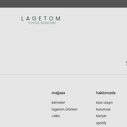
LAGETOM
COFFEE ROASTERS
mağaza
hakkımızda
kahveler
bize ulaşın
lagetom ürünleri
kurumsal
cafec
kariyer
spotify