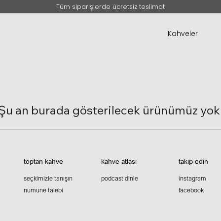
Tüm siparişlerde ücretsiz teslimat
Kahveler
Şu an burada gösterilecek ürünümüz yok
toptan kahve
kahve atlası
takip edin
seçkimizle tanışın
podcast dinle
instagram
numune talebi
facebook