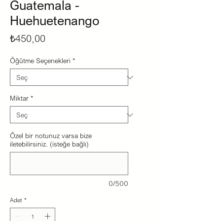
Guatemala -
Huehuetenango
Fiyat
₺450,00
Öğütme Seçenekleri
*
Miktar
*
Özel bir notunuz varsa bize
iletebilirsiniz. (isteğe bağlı)
0/500
Adet
*