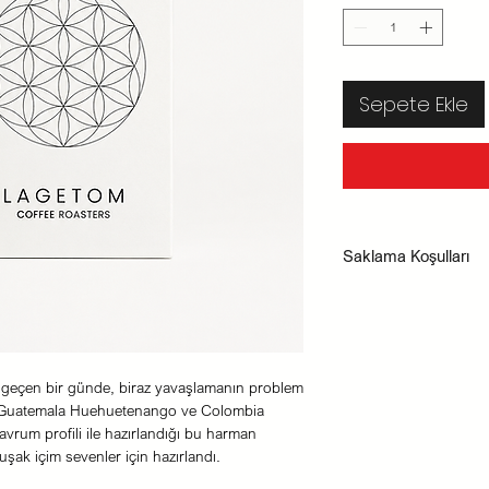
Sepete Ekle
Saklama Koşulları
Saklama koşulları:
Od
baharatlardan uzak v
Doğrudan güneş ışığı
a geçen bir günde, biraz yavaşlamanın problem
r. Guatemala Huehuetenango ve Colombia
vrum profili ile hazırlandığı bu harman
şak içim sevenler için hazırlandı.