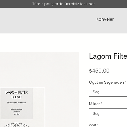
Tüm siparişlerde ücretsiz teslimat
Kahveler
Lagom Filte
Fiyat
₺450,00
Öğütme Seçenekleri
*
Seç
Miktar
*
Seç
Adet
*